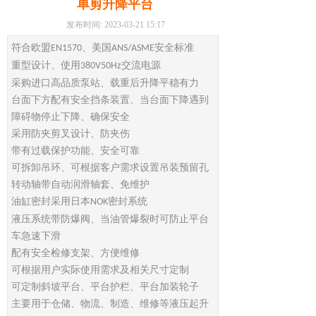
单剪升降平台
发布时间: 2023-03-21 15:17
符合欧盟
、美国
安全标准
EN1570
ANS/ASME
重型设计、使用
交流电源
380V50Hz
采购进口高品质泵站、载重后升降平稳有力
台面下方配有安全挡条装置、当台面下降遇到
障碍物停止下降、确保安全
采用防夹剪叉设计、防夹伤
带有过载保护功能、安全可靠
可拆卸吊环、可根据客户需求设置吊装预留孔
转动轴带自动润滑轴套、免维护
油缸密封采用日本
密封系统
NOK
液压系统带防爆阀、当油管爆裂时可防止平台
车急速下滑
配有安全检修支架、方便维修
可根据用户实际使用需求及相关尺寸定制
可定制斜坡平台、平台护栏、平台加装轮子
主要用于仓储、物流、制造、维修等液压起升