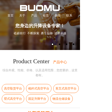
首页
关于
产品
租赁
新闻
联系
您身边的升降设备专家！
砥砺前行 不断探索 勇于创新 追求卓越
Product Center
产品中心
综合外观、性能、价格、以及适用范围，
您想要的，这里
都有。
高空取货平台
桅杆式高空平台
剪叉式高空平台
臂式高空平台
固定升降平台
物流仓储设备